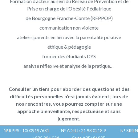
Formation d’acteur au sein du Réseau de Prévention et de
Prise en charge de l’Obésité Pédiatrique
de Bourgogne Franche-Comté (REPPOP)
communication non violente
ateliers parents en lien avec la parentalité positive
éthique & pédagogie
former des étudiants DYS
analyse réflexive et analyse de la pratique…
Consulter un tiers pour aborder des questions et des
difficultés personnelles n’est jamais évident ; lors de
nos rencontres, vous pourrez compter sur une
approche bienveillante, respectueuse et sans
jugement.
N°RPPS : 10009197681 N° ADELI : 21 93 0218 9 N° SIREN
: 835 294 034 Code APE : 8690F